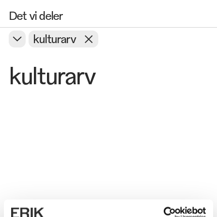
Det vi deler
kulturarv
kulturarv
Adfærd
Bæredygtighed
Innovation
Kulturarv