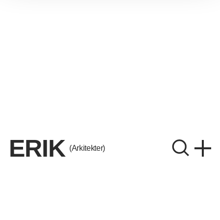
ERIK
(Arkitekter)
ERIK Arkitekter A/S
CVR. 26656214