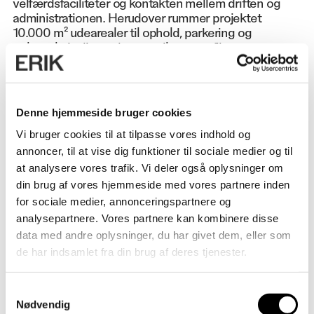
velfærdsfaciliteter og kontakten mellem driften og
administrationen. Herudover rummer projektet
10.000 m² udearealer til ophold, parkering og
oplagsplads dimensioneret til tung trafik.
ERIK arkitekter har fungeret som bygherrerådgiver
gennem hele forløbet.
Denne hjemmeside bruger cookies
Vi bruger cookies til at tilpasse vores indhold og
annoncer, til at vise dig funktioner til sociale medier og til
at analysere vores trafik. Vi deler også oplysninger om
din brug af vores hjemmeside med vores partnere inden
OMFANG
for sociale medier, annonceringspartnere og
10.000 m²
analysepartnere. Vores partnere kan kombinere disse
data med andre oplysninger, du har givet dem, eller som
ADRESSE
de har indsamlet fra din brug af deres tjenester.
8260 Viby
Samtykkevalg
ANVENDELSE
Nødvendig