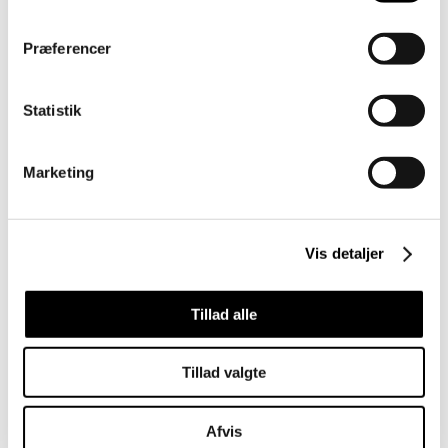
Kontor
Præferencer
YDELSE
Bygherrerådgivning og indretning
Statistik
BYGHERRE
Aarhus Vand
Marketing
Vis detaljer
Tillad alle
Vil du vide mere
Tillad valgte
Jeg er Johnny
Arkitekt & Projektchef
Afvis