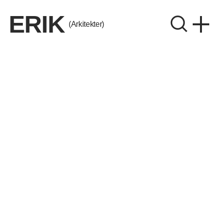
ERIK
(Arkitekter)
ERIK Arkitekter A/S
CVR. 26656214
Instagram
LinkedIn
Aalborg
Aarhus
København