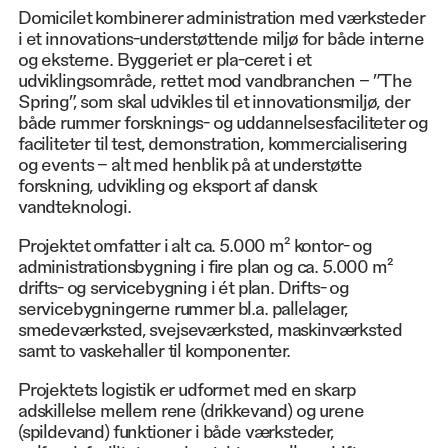
Domicilet kombinerer administration med værksteder
i et innovations-understøttende miljø for både interne
og eksterne. Byggeriet er pla-ceret i et
udviklingsområde, rettet mod vandbranchen – ”The
Spring”, som skal udvikles til et innovationsmiljø, der
både rummer forsknings- og uddannelsesfaciliteter og
faciliteter til test, demonstration, kommercialisering
og events – alt med henblik på at understøtte
forskning, udvikling og eksport af dansk
vandteknologi.
Projektet omfatter i alt ca. 5.000 m² kontor- og
administrationsbygning i fire plan og ca. 5.000 m²
drifts- og servicebygning i ét plan. Drifts- og
servicebygningerne rummer bl.a. pallelager,
smedeværksted, svejseværksted, maskinværksted
samt to vaskehaller til komponenter.
Projektets logistik er udformet med en skarp
adskillelse mellem rene (drikkevand) og urene
(spildevand) funktioner i både værksteder,