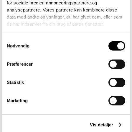
for sociale medier, annonceringspartnere og
Kontor
analysepartnere. Vores partnere kan kombinere disse
data med andre oplysninger, du har givet dem, eller som
YDELSE
de har indsamlet fra din brug af deres tjenester.
Arkitektrådgivning
BYGHERRE
Samtykkevalg
Agro Food Park
Nødvendig
Præferencer
Statistik
Vil du vide mere
Marketing
Jeg er Lotte
Vis detaljer
Arkitekt