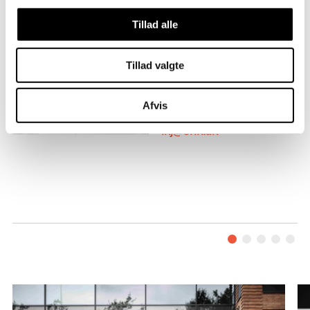
Tillad alle
Tillad valgte
Afvis
3070 2793
lkj@erik.dk