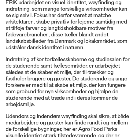
ERIK udarbejdet en visuel identitet, wayfinding og
indretning, som mange forskellige virksomheder kan
se sig selv i. Fokus har derfor været at matche
arkitekturen, skabe privatliv for lejerne samtidig med
at tilføje farver og langtidsholdbare motiver fra
fødevarebranchen, disse tæller blandt andet
landskabsbilleder fra Danmark og lokalområdet, som
udstråler dansk identitet i naturen.
Indretning af kontorfællesskaberne og studiesalen for
de studerende samt fællesområder, er udarbejdet
således at de skaber et miljø, der til-trækker og
fastholer brugere og gæster. De studerende og unge
forskere er med til at skabe et miljø, der kan fungere
som grobund for nye virksomheder og hjælpe de
studerende med at træde ind i deres kommende
arbejdsmiljø.
Udendørs og indendørs wayfinding skal sikre, at både
medarbejdere og gæster kan finde rundt i og mellem
de forskellige bygninger, her er Agro Food Parks
visuelle identiet stærk tilstedeværende, og der er