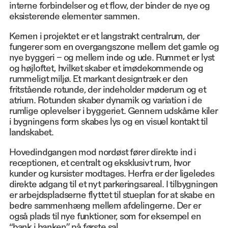
interne forbindelser og et flow, der binder de nye og
eksisterende elementer sammen.
Kernen i projektet er et langstrakt centralrum, der
fungerer som en overgangszone mellem det gamle og
nye byggeri – og mellem inde og ude. Rummet er lyst
og højloftet, hvilket skaber et imødekommende og
rummeligt miljø. Et markant designtræk er den
fritstående rotunde, der indeholder møderum og et
atrium. Rotunden skaber dynamik og variation i de
rumlige oplevelser i byggeriet. Gennem udskårne kiler
i bygningens form skabes lys og en visuel kontakt til
landskabet.
Hovedindgangen mod nordøst fører direkte ind i
receptionen, et centralt og eksklusivt rum, hvor
kunder og kursister modtages. Herfra er der ligeledes
direkte adgang til et nyt parkeringsareal. I tilbygningen
er arbejdspladserne flyttet til stueplan for at skabe en
bedre sammenhæng mellem afdelingerne. Der er
også plads til nye funktioner, som for eksempel en
“bank i banken” på første sal.