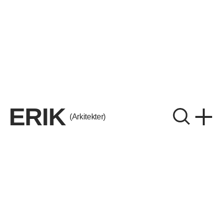
ERIK
(Arkitekter)
ERIK Arkitekter A/S
CVR. 26656214
Instagram
LinkedIn