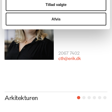
Jeg er Camilla
Tillad valgte
Arkitekt, Teamchef &
Ass. Partner, Indretning
Afvis
2067 7402
cth@erik.dk
Arkitekturen