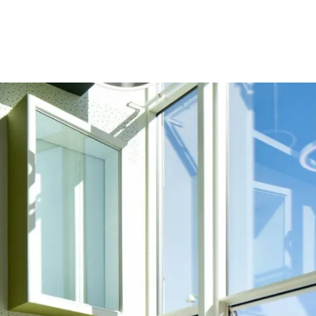
rbejde om
og
Det vi la
er
Dem vi