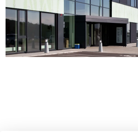
Erhverv
Kontor
OMFANG
ANVENDELSE
ADRESSE
BYGHERRE