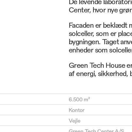
De levende laboratori
Center, hvor nye grøn
Facaden er beklædt 
solceller, som er plac
bygningen. Taget anv
enheder som solcelle
Green Tech House er 
af energi, sikkerhed,
6.500 m²
Kontor
Vejle
Green Tech Center A/S