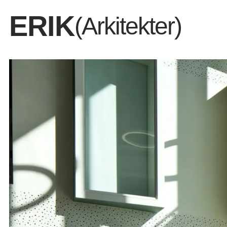
ERIK
(Arkitekter)
Stort kontor til sama
fremtidens teknologi 
løsninger.
Dem vi er
Det vi del