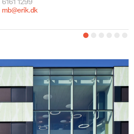
6161 1299
mb@erik.dk