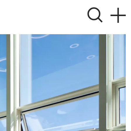
ver
 søger