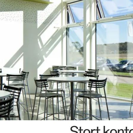
os
Stort kont