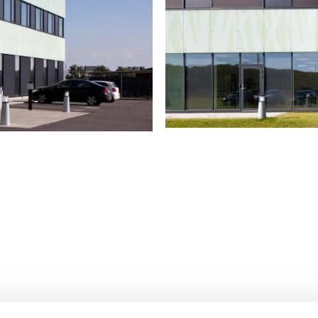
6.500 m²
Kontor
Vejle
Green Tech Center A/S