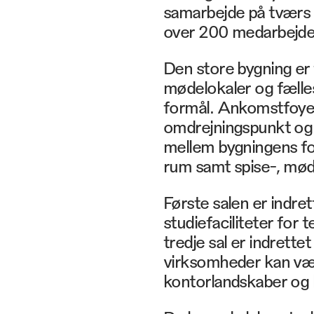
samarbejde på tværs 
over 200 medarbejde
Den store bygning er 
mødelokaler og fælle
formål. Ankomstfoyere
omdrejningspunkt og s
mellem bygningens for
rum samt spise-, møde
Første salen er indr
studiefaciliteter for
tredje sal er indrette
virksomheder kan væl
kontorlandskaber og