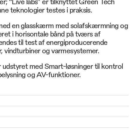
er; “Live labs” er tilknyttet Green Tech
ne teknologier testes i praksis.
med en glasskærm med solafskærmning og
eret i horisontale bånd på tværs af
endes til test af energiproducerende
r, vindturbiner og varmesystemer.
udstyret med Smart-løsninger til kontrol
 belysning og AV-funktioner.