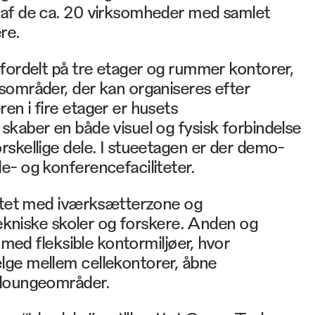
af de ca. 20 virksomheder med samlet
re.
fordelt på tre etager og rummer kontorer,
sområder, der kan organiseres efter
n i fire etager er husets
kaber en både visuel og fysisk forbindelse
skellige dele. I stueetagen er der demo-
- og konferencefaciliteter.
ettet med iværksætterzone og
 tekniske skoler og forskere. Anden og
t med fleksible kontormiljøer, hvor
ge mellem cellekontorer, åbne
 loungeområder.