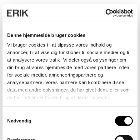
Denne hjemmeside bruger cookies
OMFANG
820 m²
Vi bruger cookies til at tilpasse vores indhold og
annoncer, til at vise dig funktioner til sociale medier og til
ANVENDELSE
at analysere vores trafik. Vi deler også oplysninger om
Menighedshus
din brug af vores hjemmeside med vores partnere inden
for sociale medier, annonceringspartnere og
ADRESSE
analysepartnere. Vores partnere kan kombinere disse
Strandgade 2A, 7100 Vejle
data med andre oplysninger, du har givet dem, eller som
de har indsamlet fra din brug af deres tjenester.
BYGHERRE
Vor Frelser Kirkes Menighedsråd
Samtykkevalg
Nødvendig
YDELSE
Arkitektrådgivning
Præferencer