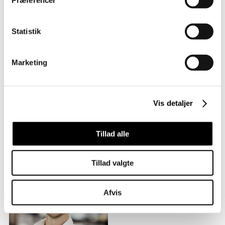
SAMARBEJDSPARTNERE
Rambøll, Nisgaard & Christoffersen A/S
Statistik
Marketing
Vis detaljer
Vil du vide mere
Tillad alle
Jeg er Jesper
Tillad valgte
Arkitekt, Direktør VEST
& Partner
Afvis