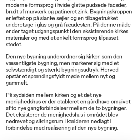
moderne formsprog i hvide glatte pudsede facader,
brudt af murværk og patineret zink. Bygningskroppen
er løftet op på slanke søjler og en tilbagetrukket
underetage i glas og grå facadesten. På denne måde
er der taget udgangspunkt i den eksisterende kirkes
materialer og med et enkelt formsprog tilpasset
stedet.
Den nye bygning underordner sig kirken som den
væsentligste bygning, men markerer sig med et
selvstændigt og stærkt bygningsudtryk. Herved
opstår et spændingsfyldt møde mellem nyt og
gammelt.
På sydsiden mellem kirken og et det nye
menighedshus er der etableret en gårdhave omgivet
af to nye gangforbindelser mellem de to bygninger.
Det eksisterende menighedshus i området blev
nedrevet og sikringsrum i kælderen nedlagt i
forbindelse med realisering af den nye bygning.