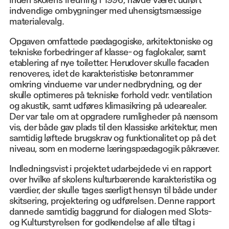
indvendige ombygninger med uhensigtsmæssige
materialevalg.
Opgaven omfattede pædagogiske, arkitektoniske og
tekniske forbedringer af klasse- og faglokaler, samt
etablering af nye toiletter. Herudover skulle facaden
renoveres, idet de karakteristiske betonrammer
omkring vinduerne var under nedbrydning, og der
skulle optimeres på tekniske forhold vedr. ventilation
og akustik, samt udføres klimasikring på udearealer.
Der var tale om at opgradere rumligheder på nænsom
vis, der både gav plads til den klassiske arkitektur, men
samtidig løftede brugskrav og funktionalitet op på det
niveau, som en moderne læringspædagogik påkræver.
Indledningsvist i projektet udarbejdede vi en rapport
over hvilke af skolens kulturbærende karakteristika og
værdier, der skulle tages særligt hensyn til både under
skitsering, projektering og udførelsen. Denne rapport
dannede samtidig baggrund for dialogen med Slots-
og Kulturstyrelsen for godkendelse af alle tiltag i