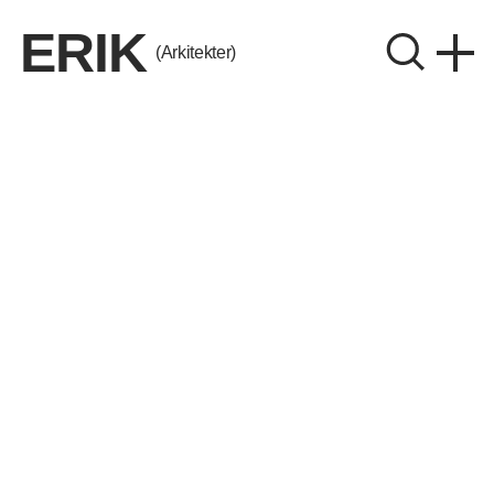
ERIK
(Arkitekter)
ERIK Arkitekter A/S
CVR. 26656214
Instagram
LinkedIn
Aalborg
Aarhus
København