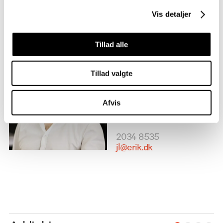
Vil du vide mere
Vis detaljer
Jeg er Jesper
Tillad alle
Arkitekt, Direktør VEST
& Partner
Tillad valgte
Afvis
2034 8535
jl@erik.dk