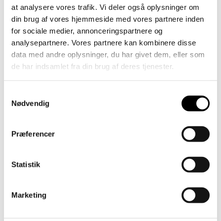
ADRESSE
at analysere vores trafik. Vi deler også oplysninger om
Thorasdal, 8382 Hinnerup
din brug af vores hjemmeside med vores partnere inden
for sociale medier, annonceringspartnere og
BYGHERRE
analysepartnere. Vores partnere kan kombinere disse
AL2Bolig
data med andre oplysninger, du har givet dem, eller som
de har indsamlet fra din brug af deres tjenester.
YDELSE
Arkitektrådgivning
Samtykkevalg
Nødvendig
SAMARBEJDSPARTNERE
Erhverv og Bolig Byg A/S, D.A.I. A/S, LYTT
Architecture A/S
Præferencer
Statistik
Marketing