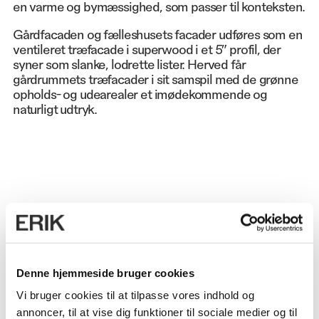
en varme og bymæssighed, som passer til konteksten.
Gårdfacaden og fælleshusets facader udføres som en
ventileret træfacade i superwood i et 5” profil, der
syner som slanke, lodrette lister. Herved får
gårdrummets træfacader i sit samspil med de grønne
opholds- og udearealer et imødekommende og
naturligt udtryk.
OMFANG
6.100 m²
Denne hjemmeside bruger cookies
ANVENDELSE
75 boliger
Vi bruger cookies til at tilpasse vores indhold og
annoncer, til at vise dig funktioner til sociale medier og til