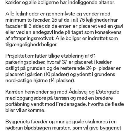
kælder og alle boligerne har indeliggende altaner.
Alle lejligheder er gennemlyste og vender mod
minimum to facader. 25 af de i alt 75 lejligheder har
facader til 3 sider, da de enten er placeret ved en gavl
eller ved en endegavl inde på taget som konsekvens
af aftrapningsmotivet. Alle boliger er indrettet som
tilgængelighedsboliger.
Projektet omfatter tillige etablering af 61
parkeringspladser, hvoraf 37 er placeret i kælder
østligt på grunden og de resterende 24 p- pladser er
placeret i gården (10 pladser) og yderst i grundens
nord-østlige hjørne (14 pladser).
Karréen henvender sig mod Ådalsvej og Østergade
med opgangsdøre på terræn og med en bredere
portåbning vendt mod Fredensgade, hvorfra de fleste
biler vil ankomme.
Byggeriets facader og mange gavle skalmures i en
rødbrun blødstrøgen mursten, som vil give byggeriet