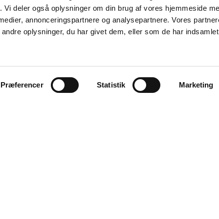
fik. Vi deler også oplysninger om din brug af vores hjemmeside m
 medier, annonceringspartnere og analysepartnere. Vores partne
ndre oplysninger, du har givet dem, eller som de har indsamlet 
Præferencer
Statistik
Marketing
Aalborg
Aarhus
København
Odense
Viborg