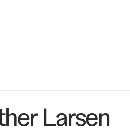
Det vi la
her Larsen
er
Dem vi