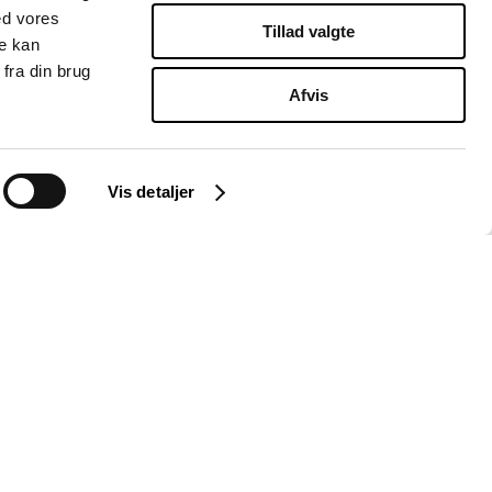
ed vores
Tillad valgte
re kan
fra din brug
Afvis
Vis detaljer
Instagram
LinkedIn