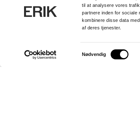
til at analysere vores tra
partnere inden for sociale
kombinere disse data med a
af deres tjenester.
Samtykkevalg
Nødvendig
ERIK Arkitekter A/S
CVR. 26656214