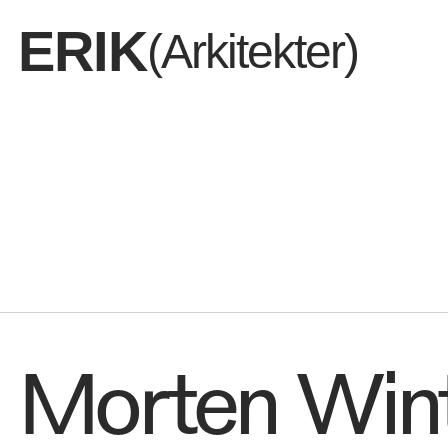
ERIK
(Arkitekter)
Dem vi er
Morten Wint
Det vi del