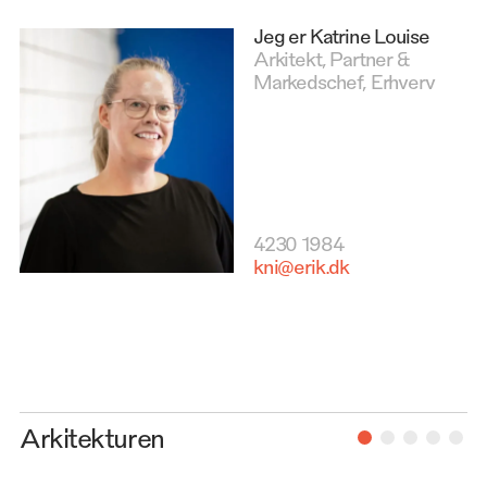
Jeg er Katrine Louise
Arkitekt, Partner &
Markedschef, Erhverv
4230 1984
kni@erik.dk
Arkitekturen