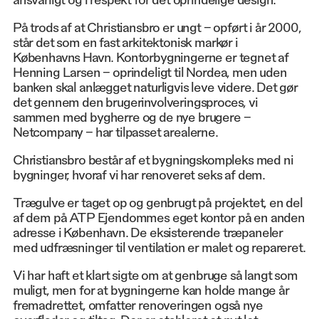
På trods af at Christiansbro er ungt – opført i år 2000,
står det som en fast arkitektonisk markør i
Københavns Havn. Kontorbygningerne er tegnet af
Henning Larsen – oprindeligt til Nordea, men uden
banken skal anlægget naturligvis leve videre. Det gør
det gennem den brugerinvolveringsproces, vi
sammen med bygherre og de nye brugere –
Netcompany – har tilpasset arealerne.
Christiansbro består af et bygningskompleks med ni
bygninger, hvoraf vi har renoveret seks af dem.
Trægulve er taget op og genbrugt på projektet, en del
af dem på ATP Ejendommes eget kontor på en anden
adresse i København. De eksisterende træpaneler
med udfræsninger til ventilation er malet og repareret.
Vi har haft et klart sigte om at genbruge så langt som
muligt, men for at bygningerne kan holde mange år
fremadrettet, omfatter renoveringen også nye
overflader og tiltag. Der er etableret et nyt let