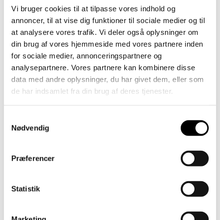
bygherremøder og udarbejdelse af bygherrenotater,
Vi bruger cookies til at tilpasse vores indhold og
registrering, opdatering af 3D model (herunder
annoncer, til at vise dig funktioner til sociale medier og til
tegningsopretning, rumnumre, dørklassificeringer,
at analysere vores trafik. Vi deler også oplysninger om
modullinjer m.v.), lejermøder og -koordinering,
koordinering med NCC og besvarelse af tekniske
din brug af vores hjemmeside med vores partnere inden
forespørgsler under udførelse, afholdelse af emne- og
for sociale medier, annonceringspartnere og
projekteringsmøder, myndighedsdialog, fagtilsyn,
analysepartnere. Vores partnere kan kombinere disse
udarbejdelse af landskabsprojekt for gårdrum og have
data med andre oplysninger, du har givet dem, eller som
mod havnen samt udarbejdelse af projekt for
de har indsamlet fra din brug af deres tjenester.
udvendigt vedligehold.
Samtykkevalg
Nødvendig
Præferencer
OMFANG
24.000 m²
Statistik
ABVENDELSE
Marketing