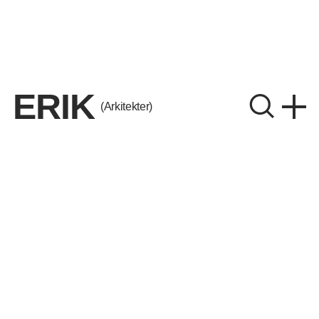
ERIK
(Arkitekter)
ERIK Arkitekter A/S
CVR. 26656214
Instagram
LinkedIn
Aalborg