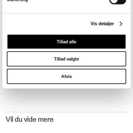
Erhverv
ADRESSE
Strandgade, 1401 København K
Vis detaljer
BYGHERRE
Tillad alle
ATP Ejendomme
SAMARBEJDSPARTNERE
Tillad valgte
Rambøll Danmark og NCC
Afvis
Vil du vide mere